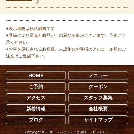
ダ
※表示価格は税込価格です
※季節により写真と商品が一部異なる事がございます。予めご了
承ください。
※お車を運転されるお客様、未成年のお客様のアルコール類のご
注文はご遠慮下さい。
HOME
メニュー
ご予約
クーポン
アクセス
スタッフ募集
新着情報
会社概要
ブログ
サイトマップ
Copyright © 2018 スパゲッティと珈琲 ～ビストロ～