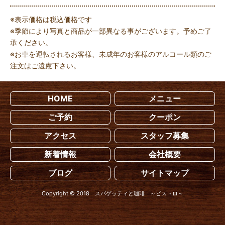
※表示価格は税込価格です
※季節により写真と商品が一部異なる事がございます。予めご了
承ください。
※お車を運転されるお客様、未成年のお客様のアルコール類のご
注文はご遠慮下さい。
HOME
メニュー
ご予約
クーポン
アクセス
スタッフ募集
新着情報
会社概要
ブログ
サイトマップ
Copyright © 2018 スパゲッティと珈琲 ～ビストロ～