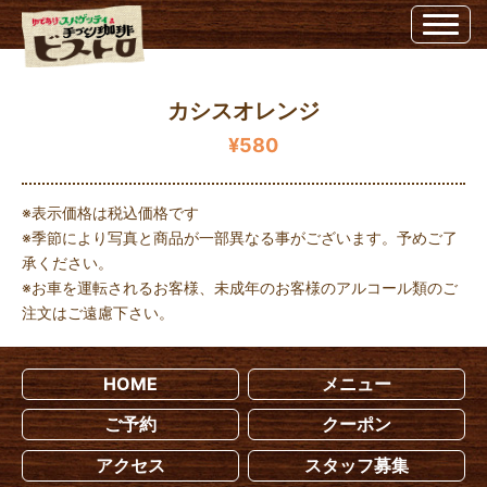
カシスオレンジ | 埼玉県越谷市のビストロ埼玉県越谷市のビストロ
カシスオレンジ
¥580
※表示価格は税込価格です
※季節により写真と商品が一部異なる事がございます。予めご了
承ください。
※お車を運転されるお客様、未成年のお客様のアルコール類のご
注文はご遠慮下さい。
HOME
メニュー
ご予約
クーポン
アクセス
スタッフ募集