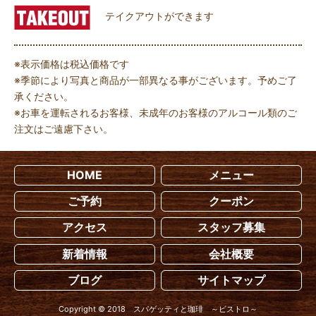
テイクアウトができます
※表示価格は税込価格です
※季節により写真と商品が一部異なる事がございます。予めご了
承ください。
※お車を運転されるお客様、未成年のお客様のアルコール類のご
注文はご遠慮下さい。
HOME
メニュー
ご予約
クーポン
アクセス
スタッフ募集
新着情報
会社概要
ブログ
サイトマップ
Copyright © 2018 スパゲッティと珈琲 ～ビストロ～