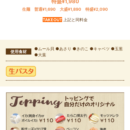
特盛¥1,980
生麺 普通¥1,690 大盛¥1,890 特盛¥2,090
TAKEOUT
上記と同料金
●ムール貝 ●あさり ●きのこ ●キャベツ ●玉葱
使用食材
●大葉