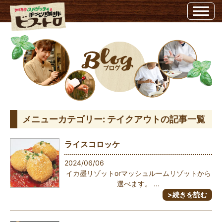
テイクアウト | ビストロ - Part 12埼玉県越谷市のビストロ
メニューカテゴリー:
テイクアウト
の記事一覧
ライスコロッケ
2024/06/06
イカ墨リゾットorマッシュルームリゾットから
選べます。 ...
>続きを読む