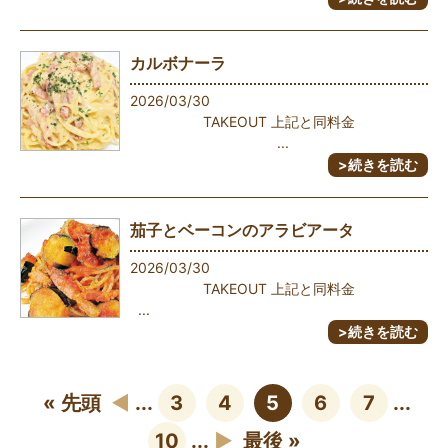
カルボナーラ
2026/03/30
TAKEOUT 上記と同料金
...
>続きを読む
茄子とベーコンのアラビアータ
2026/03/30
TAKEOUT 上記と同料金
...
>続きを読む
« 先頭
◀︎
...
3
4
5
6
7
...
10
...
▶︎
最後 »